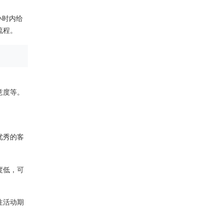
小时内给
流程。
意度等。
优秀的客
度低，可
往活动期