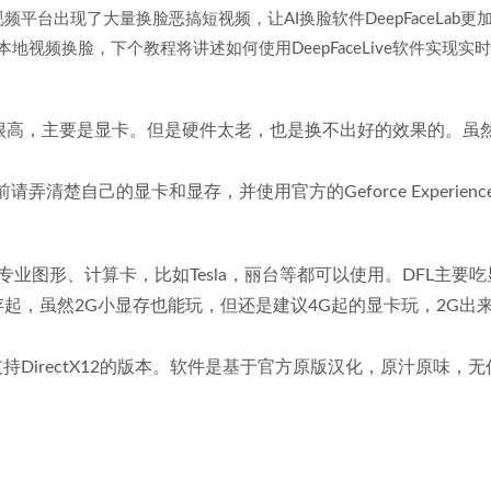
频平台出现了大量换脸恶搞短视频，让AI换脸软件DeepFaceLab更
现本地视频换脸，下个教程将讲述如何使用DeepFaceLive软件实现实
很高，主要是显卡。但是硬件太老，也是换不出好的效果的。虽
请弄清楚自己的显卡和显存，并使用官方的Geforce Experien
业图形、计算卡，比如Tesla，丽台等都可以使用。DFL主要
存起，虽然2G小显存也能玩，但还是建议4G起的显卡玩，2G出
持DirectX12的版本。软件是基于官方原版汉化，原汁原味，