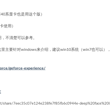
卡（最新40系显卡也是用这个版）
是A卡使用）
明，不清楚可以参考。
ux，这里主要针对windows来介绍，建议win10系统（win7也可以
。
force/geforce-experience/
E
st/share/7eec35c07e124e238fe7f85fb6c0944e-deep%20face%20l