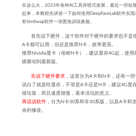
在这么火，2023年各种AI工具井喷式发展，最近一些短视
起来，本教程先讲述一下如何使用DeepFaceLab软件实
有SimSwap软件一张图免训练换脸。
首先说下硬件，这个软件对于硬件的要求也不是
A卡都可以用，但还是推荐N卡，效率更高。
推荐Nividia显卡（俗称N卡），建议显存4G起，使用前
级驱动到最新版。
先说下硬件要求
，这里分为A卡和N卡，还有一些专
说白了就是吃显存，不管是A卡还是N卡，建议4G显
很垃圾，而且速度很慢，基本没玩的意义。
再说说软件
，分为N卡30系和非30系版，以及A卡和支
余的修改。